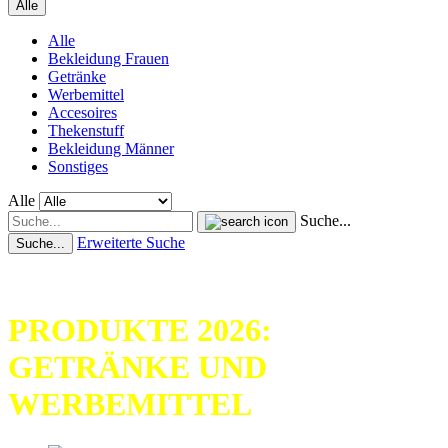
Alle
Alle
Bekleidung Frauen
Getränke
Werbemittel
Accesoires
Thekenstuff
Bekleidung Männer
Sonstiges
Alle
Suche...
Erweiterte Suche
Suche...
ORIGINAL 81 SUPPORT
PRODUKTE 2026:
GETRÄNKE UND
WERBEMITTEL