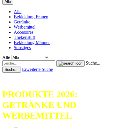
Alle
Alle
Bekleidung Frauen
Getränke
Werbemittel
Accesoires
Thekenstuff
Bekleidung Männer
Sonstiges
Alle
Suche...
Erweiterte Suche
Suche...
ORIGINAL 81 SUPPORT
PRODUKTE 2026:
GETRÄNKE UND
WERBEMITTEL