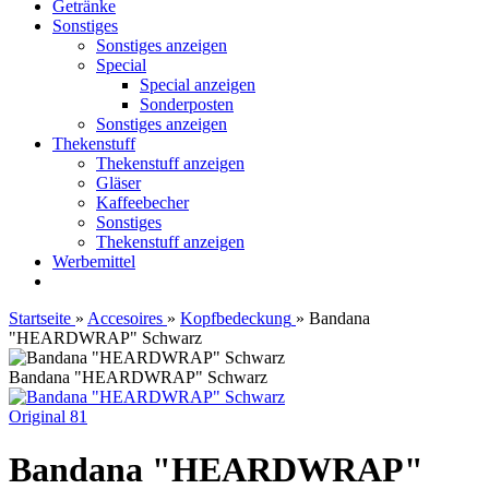
Getränke
Sonstiges
Sonstiges anzeigen
Special
Special anzeigen
Sonderposten
Sonstiges anzeigen
Thekenstuff
Thekenstuff anzeigen
Gläser
Kaffeebecher
Sonstiges
Thekenstuff anzeigen
Werbemittel
Startseite
»
Accesoires
»
Kopfbedeckung
»
Bandana
"HEARDWRAP" Schwarz
Bandana "HEARDWRAP" Schwarz
Original 81
Bandana "HEARDWRAP"